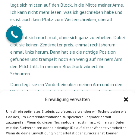
legt sich mitten auf den Block, in die Mitte meiner Arme.
Ich kann nicht mehr lesen, was ich geschrieben habe und
es ist auch kein Platz zum Weiterschreiben, überall
Katze.
Sie dreht sich noch mal, ohne sich ganz zu erheben. Dabei
gibt sie keinen Zentimeter preis, einmal rechtsherum,
einmal links herum. Dann hat sie die richtige Position
gefunden und trampelt noch ein wenig auf meinem Arm
den Milchtritt. In meinem Brustkorb vibriert ihr
Schnurren.
Dann legt sie ein Vorderbein über meinen Arm und in den
Winkel, der dabei entsteht, taucht sie ihren Kopf. Sie wird
nun eine Weile bleiben, wenn ich sie nicht störe, was ich
Einwilligung verwalten
nicht vorhabe, denn es ist warm und weich, sie duftet
Um dir ein optimales Erlebnis zu bieten, verwenden wir Technologien wie
gut und das Schnurren beruhigt mich so, dass mir mein
Cookies, um Geräteinformationen zu speichern und/oder darauf
ursprüngliches Vorhaben egal ist.
zuzugreifen. Wenn du diesen Technologien zustimmst, können wir Daten
wie das Surfverhalten oder eindeutige IDs auf dieser Website verarbeiten.
Die Katze im Arm denke ich darüber nach, wie oft ich das
Wenn du deine Einwillligung nicht erteilst oder zurückziehst, können